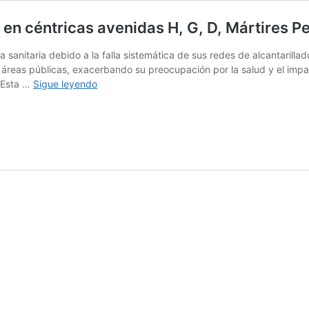
s en céntricas avenidas H, G, D, Mártires
 sanitaria debido a la falla sistemática de sus redes de alcantarill
 áreas públicas, exacerbando su preocupación por la salud y el imp
Talara:
 Esta …
Sigue leyendo
continúan
aniegos
por
desagües
en
céntricas
avenidas
H,
G,
D,
Mártires
Petroleros
y
otros
sectores