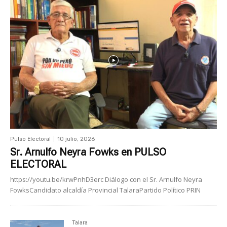
Pulso Electoral
10 julio, 2026
Sr. Arnulfo Neyra Fowks en PULSO
ELECTORAL
https://youtu.be/krwPnhD3erc Diálogo con el Sr. Arnulfo Neyra
FowksCandidato alcaldía Provincial TalaraPartido Político PRIN
Talara