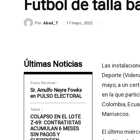
Futbol de talla b
Por
Abad_T
17 mayo, 2022
Últimas Noticias
Las instalacion
Deporte (Videna
Pulso Electoral
mayo, a un cert
Sr. Arnulfo Neyra Fowks
en la que partic
en PULSO ELECTORAL
Colombia, Ecua
Talara
Marruecos.
COLAPSO EN EL LOTE
Z-69: CONTRATISTAS
ACUMULAN 6 MESES
El último miérc
SIN PAGOS Y