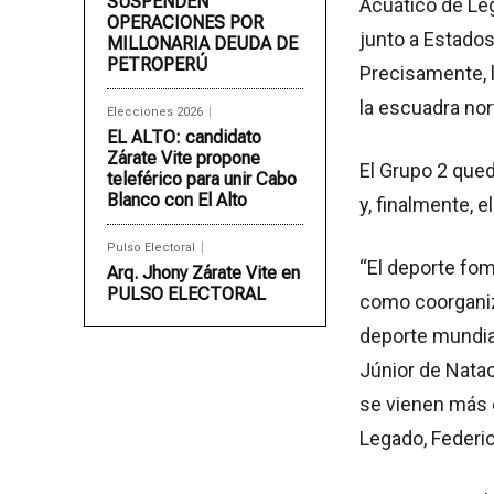
SUSPENDEN
Acuático de Leg
OPERACIONES POR
junto a Estados
MILLONARIA DEUDA DE
PETROPERÚ
Precisamente, l
la escuadra nor
Elecciones 2026
EL ALTO: candidato
Zárate Vite propone
El Grupo 2 que
teleférico para unir Cabo
Blanco con El Alto
y, finalmente, 
Pulso Electoral
“El deporte fom
Arq. Jhony Zárate Vite en
PULSO ELECTORAL
como coorganiz
deporte mundia
Júnior de Natac
se vienen más e
Legado, Federi