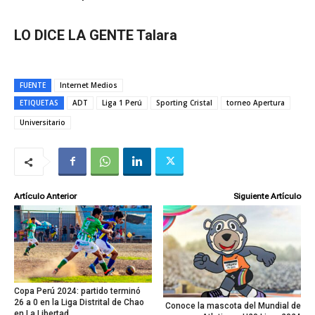
LO DICE LA GENTE Talara
FUENTE
Internet Medios
ETIQUETAS
ADT
Liga 1 Perú
Sporting Cristal
torneo Apertura
Universitario
Artículo Anterior
Siguiente Artículo
Copa Perú 2024: partido terminó
26 a 0 en la Liga Distrital de Chao
Conoce la mascota del Mundial de
en La Libertad