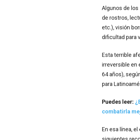
Algunos de los 
de rostros, lec
etc.), visión b
dificultad para 
Esta terrible a
irreversible en
64 años), según
para Latinoamér
Puedes leer:
¿
combatirla me
En esa línea, e
siguientes rec