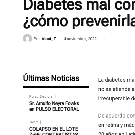
Diabetes mal co
¿cómo prevenirl
Por
Abad_T
4 noviembre, 2022
Últimas Noticias
La diabetes mal
no se atiende a
Pulso Electoral
irrecuperable de
Sr. Arnulfo Neyra Fowks
en PULSO ELECTORAL
De acuerdo con
Talara
en retina y mác
COLAPSO EN EL LOTE
20 años en Lat
Z-69: CONTRATISTAS