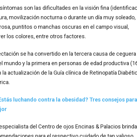
síntomas son las dificultades en la visión fina (identifica
tura, movilización nocturna o durante un día muy soleado,
orrosa, puntitos o manchas oscuras en el campo visual,
ver los colores, entre otros factores.
fectación se ha convertido en la tercera causa de ceguera
 el mundo y la primera en personas de edad productiva (1
 la actualización de la Guía clínica de Retinopatía Diabéti
ica.
Estás luchando contra la obesidad? Tres consejos par
jor
l especialista del Centro de ojos Encinas & Palacios brinda
omendaciones para el respectivo cuidado de tan valioso