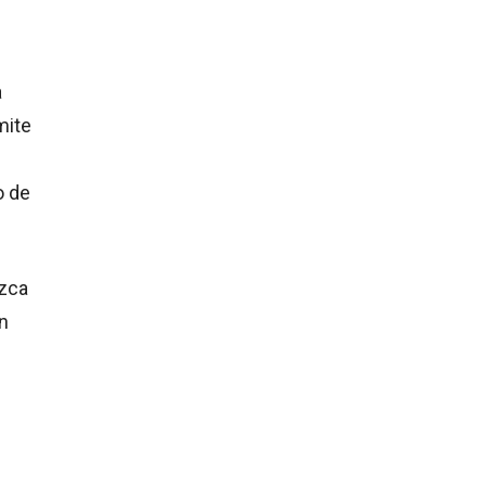
a
mite
o de
ozca
En