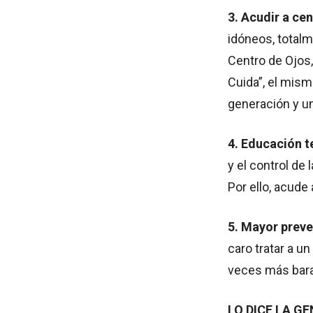
3. Acudir a ce
idóneos, totalm
Centro de Ojos,
Cuida”, el mism
generación y un
4. Educación 
y el control de 
Por ello, acude
5. Mayor prev
caro tratar a un
veces más bara
LO DICE LA G