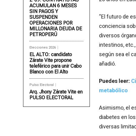
ACUMULAN 6 MESES
SIN PAGOS Y
“El futuro de e
SUSPENDEN
OPERACIONES POR
conciencia sob
MILLONARIA DEUDA DE
PETROPERÚ
diversos órgano
intestinos, etc
Elecciones 2026
según sea el ca
EL ALTO: candidato
Zárate Vite propone
añadió.
teleférico para unir Cabo
Blanco con El Alto
Puedes leer:
C
Pulso Electoral
metabólico
Arq. Jhony Zárate Vite en
PULSO ELECTORAL
Asimismo, el es
diabetes en los
diversas limitac