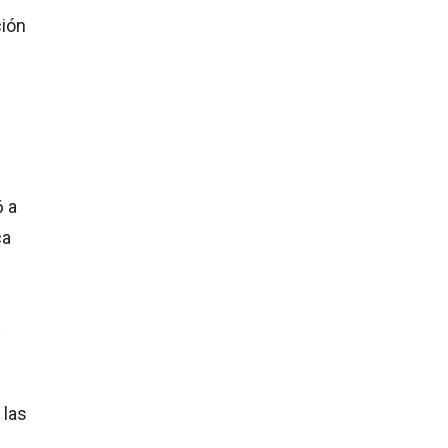
ción
6 a
ca
a
 las