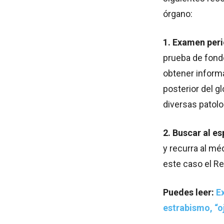
órgano:
1. Examen peri
prueba de fondo
obtener informa
posterior del g
diversas patol
2. Buscar al e
y recurra al mé
este caso el Re
Puedes leer:
E
estrabismo, “o