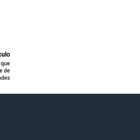
culo
 que
e de
ades