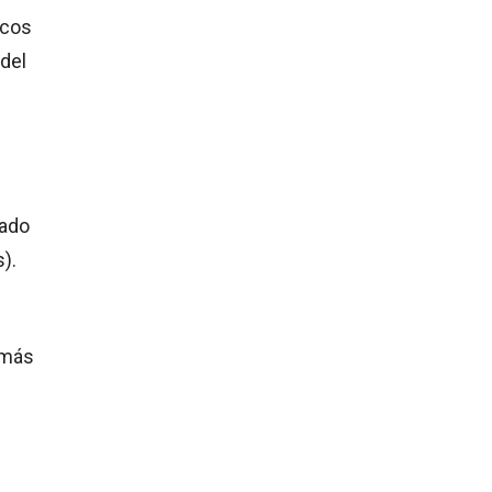
icos
del
dado
s).
 más