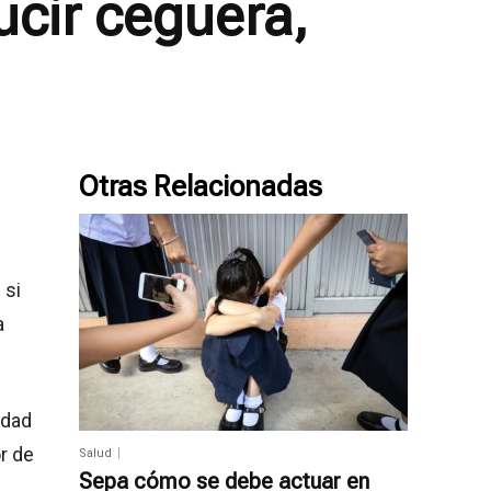
cir ceguera,
Otras Relacionadas
 si
a
idad
or de
Salud
Sepa cómo se debe actuar en