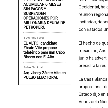
ACUMULAN 6 MESES
Occidental, ha 
SIN PAGOS Y
SUSPENDEN
reunión region
OPERACIONES POR
invitados, debe
MILLONARIA DEUDA DE
PETROPERÚ
con Estados Un
Elecciones 2026
El hecho de que
EL ALTO: candidato
Zárate Vite propone
mexicano, Andr
teleférico para unir Cabo
Blanco con El Alto
junio ha advert
presidirá la re
Pulso Electoral
Arq. Jhony Zárate Vite en
PULSO ELECTORAL
La Casa Blanca 
proporcionar de
Estado dijo en 
Venezuela Nico