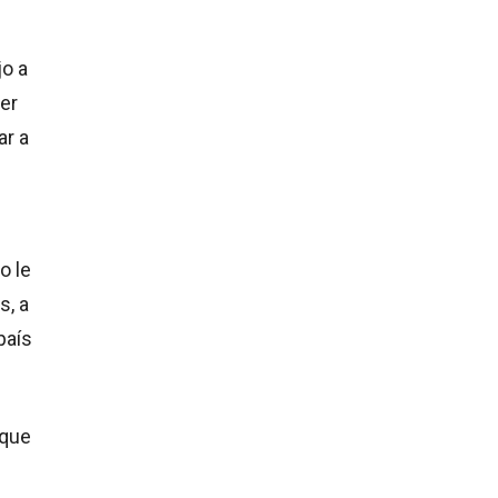
jo a
er
ar a
o le
s, a
país
 que