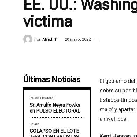
EE. UU.: Washing
victima
Por
Abad_T
20 mayo, 2022
Últimas Noticias
El gobierno de
sobre su posibl
Pulso Electoral
Estados Unidos
Sr. Arnulfo Neyra Fowks
malo” y apartar
en PULSO ELECTORAL
a nivel local.
Talara
COLAPSO EN EL LOTE
Kerri Hannan, 
Z-69: CONTRATISTAS