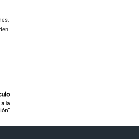
mes,
iden
culo
 a la
ión”