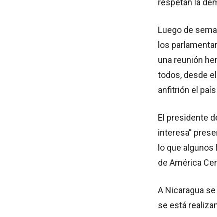
respetan la de
Luego de semana
los parlamenta
una reunión hem
todos, desde el 
anfitrión el paí
El presidente d
interesa” prese
lo que algunos 
de América Cent
A Nicaragua se 
se está realiz