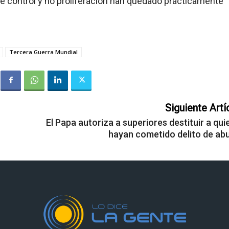
e control y no proliferación han quedado prácticamente
Tercera Guerra Mundial
Siguiente Artí
El Papa autoriza a superiores destituir a qu
hayan cometido delito de ab