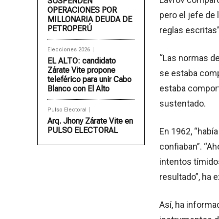
SUSPENDEN
OPERACIONES POR
pero el jefe de
MILLONARIA DEUDA DE
PETROPERÚ
reglas escritas”
Elecciones 2026
“Las normas de
EL ALTO: candidato
Zárate Vite propone
se estaba comp
teleférico para unir Cabo
estaba comport
Blanco con El Alto
sustentado.
Pulso Electoral
Arq. Jhony Zárate Vite en
PULSO ELECTORAL
En 1962, “había
confiaban”. “Ah
intentos tímido
resultado”, ha 
Así, ha informa