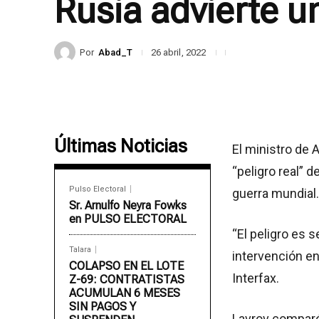
Rusia advierte u
Por
Abad_T
26 abril, 2022
Últimas Noticias
El ministro de 
“peligro real” 
Pulso Electoral
guerra mundial.
Sr. Arnulfo Neyra Fowks
en PULSO ELECTORAL
“El peligro es 
Talara
intervención en
COLAPSO EN EL LOTE
Interfax.
Z-69: CONTRATISTAS
ACUMULAN 6 MESES
SIN PAGOS Y
Lavrov comparó 