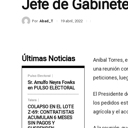
Jefe de Gabinete
Por
Abad_T
19 abril, 2022
Últimas Noticias
Aníbal Torres, 
una reunión con
Pulso Electoral
peticiones, lue
Sr. Arnulfo Neyra Fowks
en PULSO ELECTORAL
El Presidente d
Talara
los pedidos est
COLAPSO EN EL LOTE
agrícola y el a
Z-69: CONTRATISTAS
ACUMULAN 6 MESES
SIN PAGOS Y
A la reunión, q