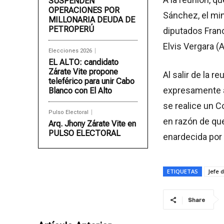
SUSPENDEN
OPERACIONES POR
Sánchez, el min
MILLONARIA DEUDA DE
PETROPERÚ
diputados Franc
Elvis Vergara (
Elecciones 2026
EL ALTO: candidato
Zárate Vite propone
Al salir de la r
teleférico para unir Cabo
expresamente a
Blanco con El Alto
se realice un C
Pulso Electoral
en razón de que
Arq. Jhony Zárate Vite en
PULSO ELECTORAL
enardecida por 
ETIQUETAS
Jefe 
Share