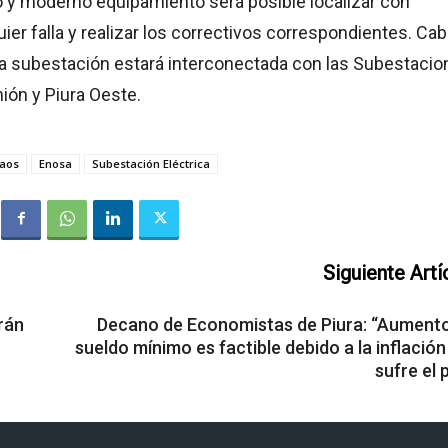
 y moderno equipamiento será posible localizar con
uier falla y realizar los correctivos correspondientes. Ca
sta subestación estará interconectada con las Subestaci
nión y Piura Oeste.
aos
Enosa
Subestación Eléctrica
Siguiente Artí
rán
Decano de Economistas de Piura: “Aumento
sueldo mínimo es factible debido a la inflació
sufre el 