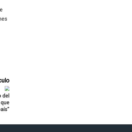
be
ones
culo
 del
n que
país”