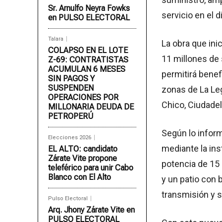
Sr. Arnulfo Neyra Fowks
servicio en el 
en PULSO ELECTORAL
Talara
La obra que ini
COLAPSO EN EL LOTE
11 millones de s
Z-69: CONTRATISTAS
ACUMULAN 6 MESES
permitirá benef
SIN PAGOS Y
SUSPENDEN
zonas de La Leg
OPERACIONES POR
Chico, Ciudadel
MILLONARIA DEUDA DE
PETROPERÚ
Según lo inform
Elecciones 2026
mediante la ins
EL ALTO: candidato
Zárate Vite propone
potencia de 15 
teleférico para unir Cabo
Blanco con El Alto
y un patio con 
transmisión y s
Pulso Electoral
Arq. Jhony Zárate Vite en
PULSO ELECTORAL