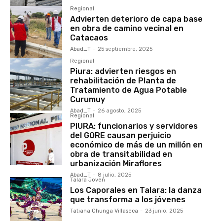
Regional
Advierten deterioro de capa base
en obra de camino vecinal en
Catacaos
Abad_T
-
25 septiembre, 2025
Regional
Piura: advierten riesgos en
rehabilitación de Planta de
Tratamiento de Agua Potable
Curumuy
Abad_T
-
26 agosto, 2025
Regional
PIURA: funcionarios y servidores
del GORE causan perjuicio
económico de más de un millón en
obra de transitabilidad en
urbanización Miraflores
Abad_T
-
8 julio, 2025
Talara Joven
Los Caporales en Talara: la danza
que transforma a los jóvenes
Tatiana Chunga Villaseca
-
23 junio, 2025