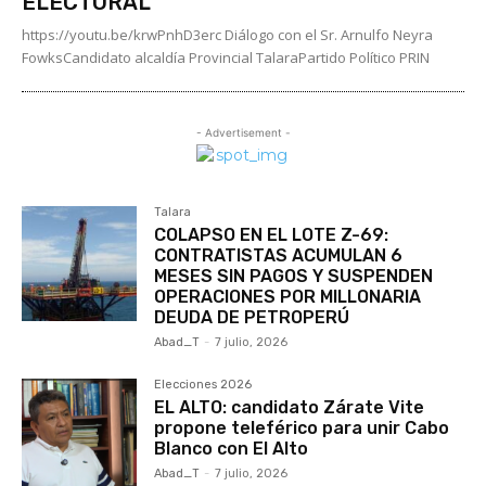
ELECTORAL
https://youtu.be/krwPnhD3erc Diálogo con el Sr. Arnulfo Neyra
FowksCandidato alcaldía Provincial TalaraPartido Político PRIN
- Advertisement -
Talara
COLAPSO EN EL LOTE Z-69:
CONTRATISTAS ACUMULAN 6
MESES SIN PAGOS Y SUSPENDEN
OPERACIONES POR MILLONARIA
DEUDA DE PETROPERÚ
Abad_T
-
7 julio, 2026
Elecciones 2026
EL ALTO: candidato Zárate Vite
propone teleférico para unir Cabo
Blanco con El Alto
Abad_T
-
7 julio, 2026