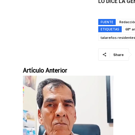
LO DICE LA GE
FUENTE
Redacció
ETIQUETAS
68° a
talareños residente
Share
Artículo Anterior