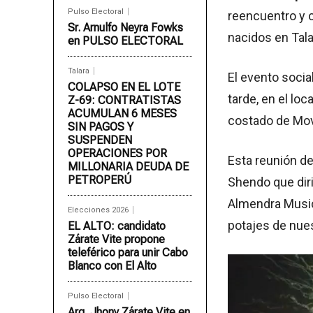
Pulso Electoral
reencuentro y c
Sr. Arnulfo Neyra Fowks
nacidos en Tala
en PULSO ELECTORAL
Talara
El evento socia
COLAPSO EN EL LOTE
tarde, en el lo
Z-69: CONTRATISTAS
ACUMULAN 6 MESES
costado de Mov
SIN PAGOS Y
SUSPENDEN
OPERACIONES POR
Esta reunión d
MILLONARIA DEUDA DE
PETROPERÚ
Shendo que dir
Almendra Music
Elecciones 2026
potajes de nues
EL ALTO: candidato
Zárate Vite propone
teleférico para unir Cabo
Blanco con El Alto
Pulso Electoral
Arq. Jhony Zárate Vite en