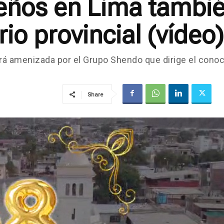
eños en Lima tambié
io provincial (vídeo)
rá amenizada por el Grupo Shendo que dirige el cono
Share