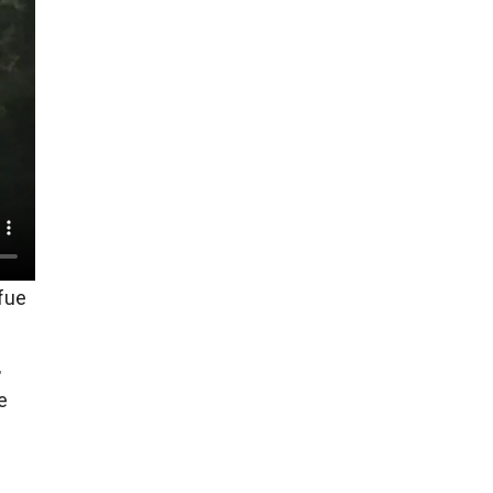
 fue
,
e