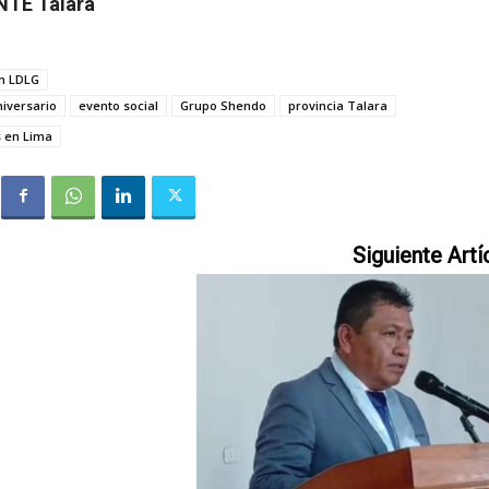
NTE Talara
n LDLG
niversario
evento social
Grupo Shendo
provincia Talara
s en Lima
Siguiente Artí