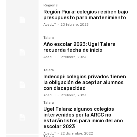
Regional
Región Piura: colegios reciben bajo
presupuesto para mantenimiento
Abad_T
-
20 febrero, 2023
Talara
Año escolar 2023: Ugel Talara
recuerda fecha de inicio
Abad_T
-
9 febrero, 2023
Talara
Indecopi: colegios privados tienen
la obligación de aceptar alumnos
con discapacidad
Abad_T
-
9 febrero, 2023
Talara
Ugel Talara: algunos colegios
intervenidos por la ARCC no
estarán listos para inicio del año
escolar 2023
Abad_T
-
22 diciembre, 2022
Talara