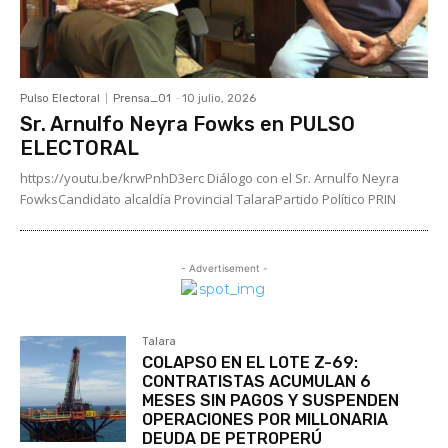
Pulso Electoral
Prensa_01
-
10 julio, 2026
Sr. Arnulfo Neyra Fowks en PULSO
ELECTORAL
https://youtu.be/krwPnhD3erc Diálogo con el Sr. Arnulfo Neyra
FowksCandidato alcaldía Provincial TalaraPartido Político PRIN
- Advertisement -
Talara
COLAPSO EN EL LOTE Z-69:
CONTRATISTAS ACUMULAN 6
MESES SIN PAGOS Y SUSPENDEN
OPERACIONES POR MILLONARIA
DEUDA DE PETROPERÚ