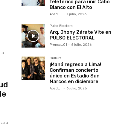
teleférico para unir Cabo
Blanco con El Alto
Abad_T
-
7 julio, 2026
Pulso Electoral
Arq. Jhony Zárate Vite en
PULSO ELECTORAL
Prensa_01
-
6 julio, 2026
e a
Cultura
¡Maná regresa a Lima!
Confirman concierto
único en Estadio San
Marcos en diciembre
lud
Abad_T
-
6 julio, 2026
de
ica a