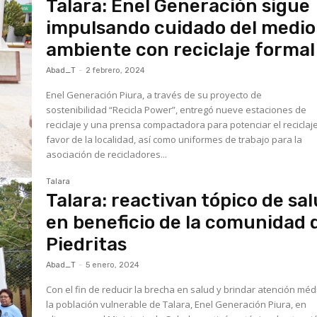
Talara: Enel Generación sigue
impulsando cuidado del medio
ambiente con reciclaje formal
Abad_T
-
2 febrero, 2024
Enel Generación Piura, a través de su proyecto de
sostenibilidad “Recicla Power”, entregó nueve estaciones de
reciclaje y una prensa compactadora para potenciar el reciclaj
favor de la localidad, así como uniformes de trabajo para la
asociación de recicladores...
Talara
Talara: reactivan tópico de sa
en beneficio de la comunidad 
Piedritas
Abad_T
-
5 enero, 2024
Con el fin de reducir la brecha en salud y brindar atención méd
la población vulnerable de Talara, Enel Generación Piura, en