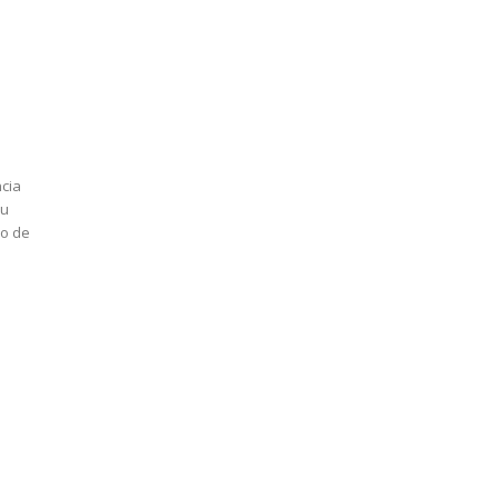
ncia
su
no de