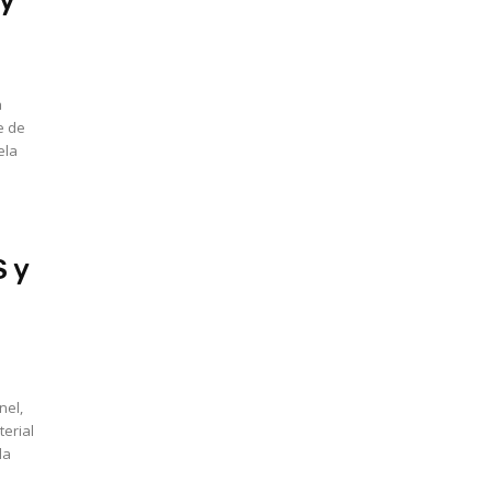
 y
a
e de
ela
S y
nel,
terial
la