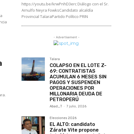
https://youtu.be/krwPnhD3erc Diálogo con el Sr.
Arnulfo Neyra FowksCandidato alcaldía
ña
Provincial TalaraPartido Político PRIN
ncia
- Advertisement -
Talara
a
COLAPSO EN EL LOTE Z-
69: CONTRATISTAS
ACUMULAN 6 MESES SIN
PAGOS Y SUSPENDEN
u
OPERACIONES POR
MILLONARIA DEUDA DE
ara.
PETROPERÚ
Abad_T
-
7 julio, 2026
Elecciones 2026
EL ALTO: candidato
Zárate Vite propone