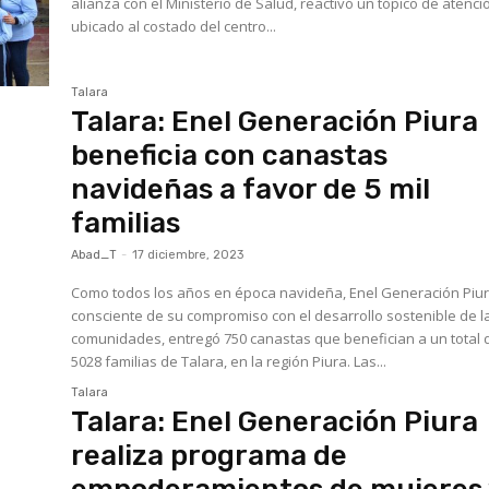
alianza con el Ministerio de Salud, reactivó un tópico de atenci
ubicado al costado del centro...
Talara
Talara: Enel Generación Piura
beneficia con canastas
navideñas a favor de 5 mil
familias
Abad_T
-
17 diciembre, 2023
Como todos los años en época navideña, Enel Generación Piur
consciente de su compromiso con el desarrollo sostenible de l
comunidades, entregó 750 canastas que benefician a un total 
5028 familias de Talara, en la región Piura. Las...
Talara
Talara: Enel Generación Piura
realiza programa de