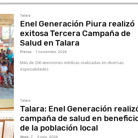
Talara
Enel Generación Piura realizó
exitosa Tercera Campaña de
Salud en Talara
Prensa
-
1 noviembre, 2024
Más de 200 atenciones médicas realizadas en diversas
especialidades
Talara
Talara: Enel Generación realiz
campaña de salud en benefici
de la población local
Abad_T
-
5 julio, 2024