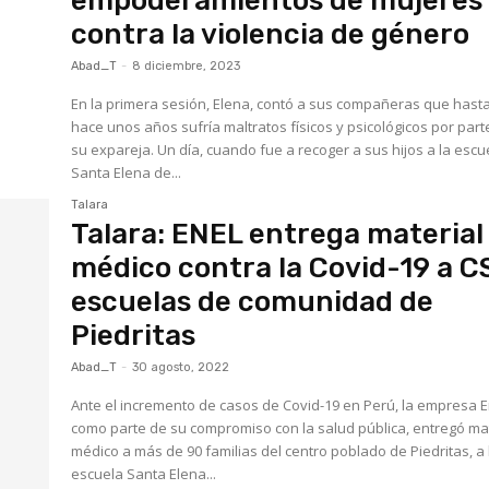
empoderamientos de mujeres
contra la violencia de género
Abad_T
-
8 diciembre, 2023
En la primera sesión, Elena, contó a sus compañeras que hast
hace unos años sufría maltratos físicos y psicológicos por part
su expareja. Un día, cuando fue a recoger a sus hijos a la escu
Santa Elena de...
Talara
Talara: ENEL entrega material
médico contra la Covid-19 a C
escuelas de comunidad de
Piedritas
Abad_T
-
30 agosto, 2022
Ante el incremento de casos de Covid-19 en Perú, la empresa E
como parte de su compromiso con la salud pública, entregó ma
médico a más de 90 familias del centro poblado de Piedritas, a 
escuela Santa Elena...