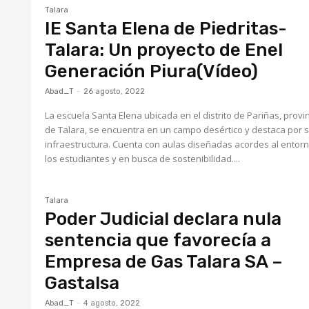
Talara
IE Santa Elena de Piedritas-
Talara: Un proyecto de Enel
Generación Piura(Vídeo)
Abad_T
-
26 agosto, 2022
La escuela Santa Elena ubicada en el distrito de Pariñas, provi
de Talara, se encuentra en un campo desértico y destaca por 
infraestructura. Cuenta con aulas diseñadas acordes al entor
los estudiantes y en busca de sostenibilidad....
Talara
Poder Judicial declara nula
sentencia que favorecía a
Empresa de Gas Talara SA –
Gastalsa
Abad_T
-
4 agosto, 2022