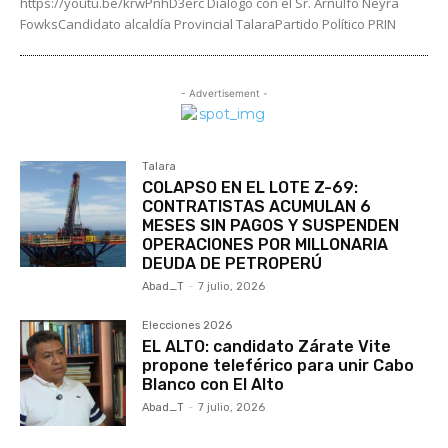
https://youtu.be/krwPnhD3erc Diálogo con el Sr. Arnulfo Neyra
FowksCandidato alcaldía Provincial TalaraPartido Político PRIN
- Advertisement -
Talara
COLAPSO EN EL LOTE Z-69:
CONTRATISTAS ACUMULAN 6
MESES SIN PAGOS Y SUSPENDEN
OPERACIONES POR MILLONARIA
DEUDA DE PETROPERÚ
Abad_T
-
7 julio, 2026
Elecciones 2026
EL ALTO: candidato Zárate Vite
propone teleférico para unir Cabo
Blanco con El Alto
Abad_T
-
7 julio, 2026