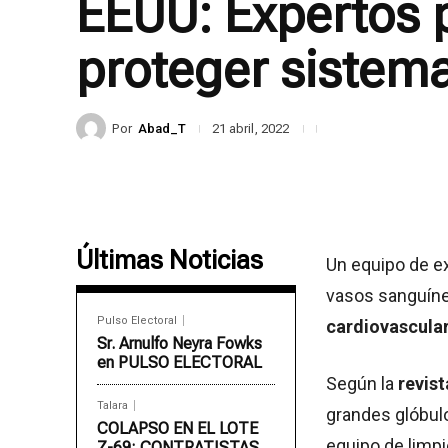
EEUU: Expertos 
proteger sistema
Por
Abad_T
21 abril, 2022
Últimas Noticias
Un equipo de ex
vasos sanguíne
Pulso Electoral
cardiovascular
Sr. Arnulfo Neyra Fowks
en PULSO ELECTORAL
Según la
revis
Talara
grandes glóbul
COLAPSO EN EL LOTE
equipo de limpi
Z-69: CONTRATISTAS