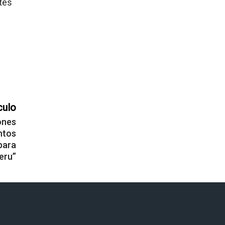
otes
culo
ones
ntos
para
eru”