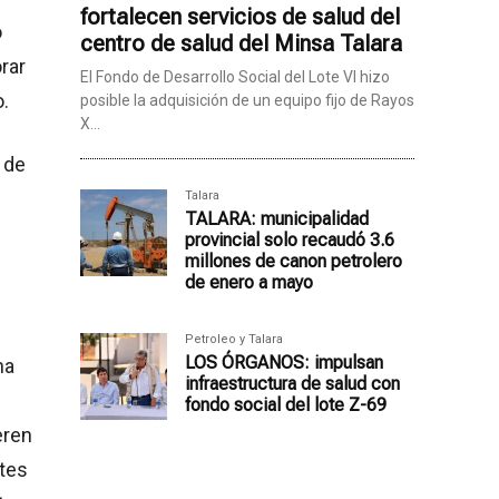
fortalecen servicios de salud del
o
centro de salud del Minsa Talara
rar
El Fondo de Desarrollo Social del Lote VI hizo
o.
posible la adquisición de un equipo fijo de Rayos
X...
 de
Talara
TALARA: municipalidad
provincial solo recaudó 3.6
millones de canon petrolero
de enero a mayo
Petroleo y Talara
LOS ÓRGANOS: impulsan
ha
infraestructura de salud con
fondo social del lote Z-69
eren
ntes