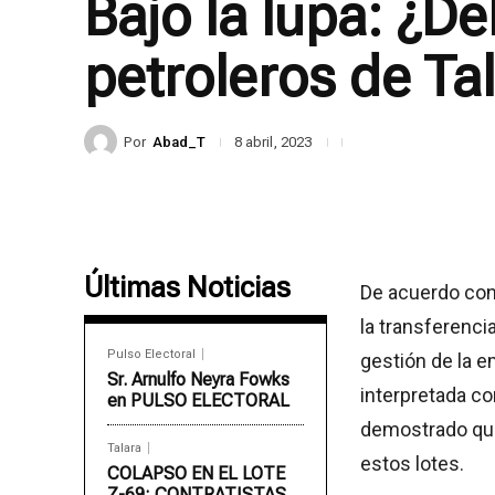
Bajo la lupa: ¿D
petroleros de Ta
Por
Abad_T
8 abril, 2023
Últimas Noticias
De acuerdo con
la transferenci
Pulso Electoral
gestión de la e
Sr. Arnulfo Neyra Fowks
interpretada com
en PULSO ELECTORAL
demostrado que
Talara
estos lotes.
COLAPSO EN EL LOTE
Z-69: CONTRATISTAS