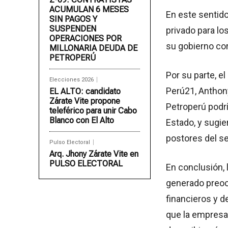
ACUMULAN 6 MESES
En este sentid
SIN PAGOS Y
SUSPENDEN
privado para lo
OPERACIONES POR
su gobierno cor
MILLONARIA DEUDA DE
PETROPERÚ
Por su parte, e
Elecciones 2026
Perú21, Anthony
EL ALTO: candidato
Zárate Vite propone
Petroperú podr
teleférico para unir Cabo
Blanco con El Alto
Estado, y sugie
postores del se
Pulso Electoral
Arq. Jhony Zárate Vite en
PULSO ELECTORAL
En conclusión, 
generado preoc
financieros y d
que la empresa