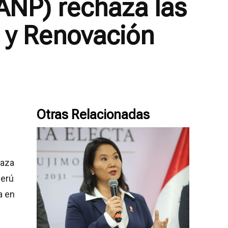
(ANP) rechaza las
e y Renovación
Otras Relacionadas
haza
Perú
a en