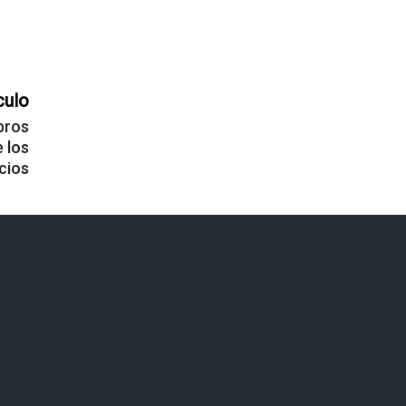
culo
bros
e los
cios