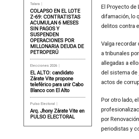
Talara
El Proyecto de 
COLAPSO EN EL LOTE
difamación, lo 
Z-69: CONTRATISTAS
ACUMULAN 6 MESES
delitos contra e
SIN PAGOS Y
SUSPENDEN
OPERACIONES POR
Valga recordar 
MILLONARIA DEUDA DE
PETROPERÚ
a tribunales po
allegadas a ell
Elecciones 2026
del sistema de 
EL ALTO: candidato
Zárate Vite propone
actos de corru
teleférico para unir Cabo
Blanco con El Alto
Por otro lado, 
Pulso Electoral
profesionaliza
Arq. Jhony Zárate Vite en
PULSO ELECTORAL
por Renovación 
periodistas y 